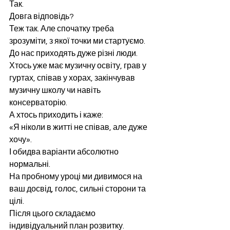
Так.
Довга відповідь?
Теж так. Але спочатку треба 
зрозуміти, з якої точки ми стартуємо.
До нас приходять дуже різні люди.
Хтось уже має музичну освіту, грав у 
гуртах, співав у хорах, закінчував 
музичну школу чи навіть 
консерваторію.
А хтось приходить і каже:
«Я ніколи в житті не співав, але дуже 
хочу».
І обидва варіанти абсолютно 
нормальні.
На пробному уроці ми дивимося на 
ваш досвід, голос, сильні сторони та 
цілі.
Після цього складаємо 
індивідуальний план розвитку.