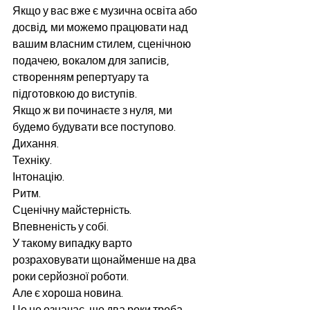
Якщо у вас вже є музична освіта або 
досвід, ми можемо працювати над 
вашим власним стилем, сценічною 
подачею, вокалом для записів, 
створенням репертуару та 
підготовкою до виступів.
Якщо ж ви починаєте з нуля, ми 
будемо будувати все поступово.
Дихання.
Техніку.
Інтонацію.
Ритм.
Сценічну майстерність.
Впевненість у собі.
У такому випадку варто 
розраховувати щонайменше на два 
роки серйозної роботи.
Але є хороша новина.