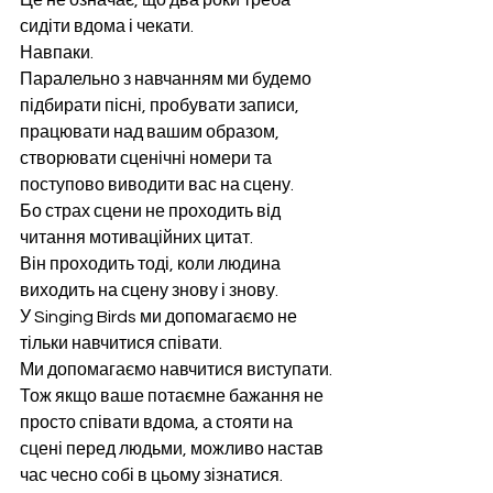
Це не означає, що два роки треба 
сидіти вдома і чекати.
Навпаки.
Паралельно з навчанням ми будемо 
підбирати пісні, пробувати записи, 
працювати над вашим образом, 
створювати сценічні номери та 
поступово виводити вас на сцену.
Бо страх сцени не проходить від 
читання мотиваційних цитат.
Він проходить тоді, коли людина 
виходить на сцену знову і знову.
У Singing Birds ми допомагаємо не 
тільки навчитися співати.
Ми допомагаємо навчитися виступати.
Тож якщо ваше потаємне бажання не 
просто співати вдома, а стояти на 
сцені перед людьми, можливо настав 
час чесно собі в цьому зізнатися.