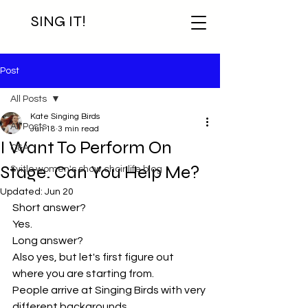
SING IT!
Post
All Posts
Kate Singing Birds
All Posts
Jun 18
3 min read
I Want To Perform On
Q&A
Stage. Can You Help Me?
Svitlo women's show choir life blog
Updated:
Jun 20
Short answer?
Yes.
Long answer?
Also yes, but let's first figure out 
where you are starting from.
People arrive at Singing Birds with very 
different backgrounds.